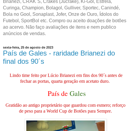
Brianezi, CRAK´S, Crakes (Jucrake), Ki-Gol, Estrela,
Curinga, Champion, Bolagol, Gulliver, Sportec, Canindé,
Bola no Gool, Sonaplast, Jofer, Onze de Ouro, Ídolos do
Futebol, SportBol etc. Compro ou aceito doações de botões
ao acervo. Não faço avaliações de itens e nem publico
anúncios de vendas.
sexta-feira, 25 de agosto de 2023
País de Gales - raridade Brianezi do
final dos 90´s
Lindo time feito por Lúcio Brianezi em fins dos 90´s antes de
fechar as portas, quarta geração em acetato duro.
País de
Gales
Gratidão ao antigo proprietário que guardou com esmero; reforço
de peso para a World Cup de Botões para Sempre.