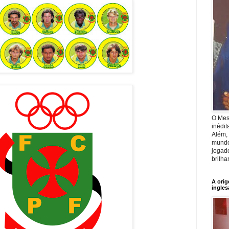
O Mest
inédit
Além, 
mundo
jogad
brilha
A orig
ingles