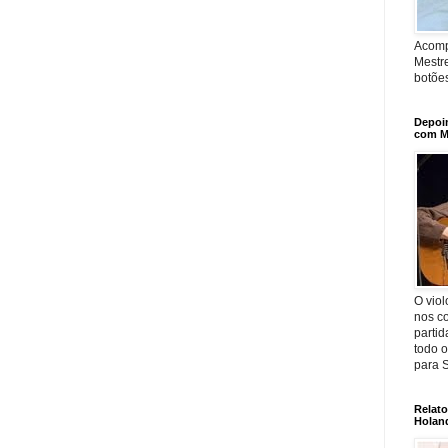
Acomp
Mestr
botõe
Depoim
com Ma
O viol
nos co
parti
todo o
para 
Relat
Holan