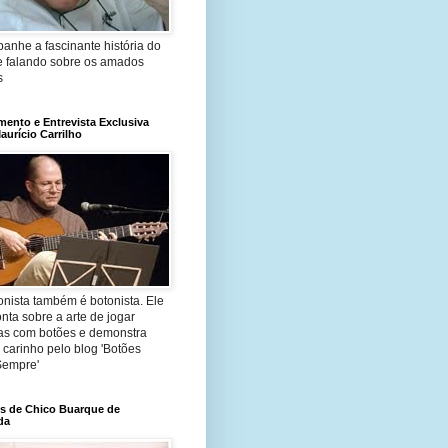
anhe a fascinante história do
e falando sobre os amados
s
ento e Entrevista Exclusiva
urício Carrilho
onista também é botonista. Ele
nta sobre a arte de jogar
das com botões e demonstra
 carinho pelo blog 'Botões
Sempre'
os de Chico Buarque de
da