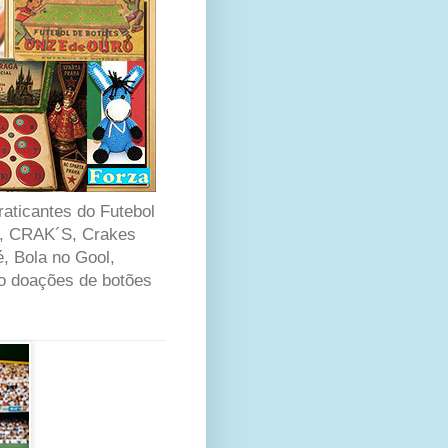
ticantes do Futebol
i, CRAK´S, Crakes
é, Bola no Gool,
to doações de botões