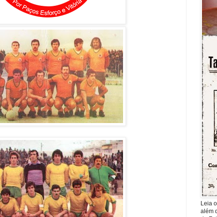
Leia o
além d