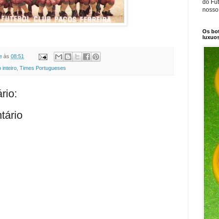
do Fut
nosso
Os bot
luxuos
e
às
08:51
inteiro
,
Times Portugueses
rio:
tário