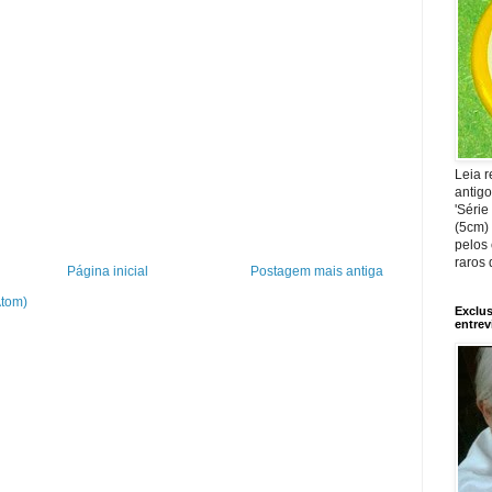
Leia 
antigo
'Série
(5cm) 
pelos
raros 
Página inicial
Postagem mais antiga
Atom)
Exclu
entrev